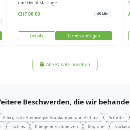
und Heilöl-Massage
CHF 90.00
45 Min.
Details
Termin anfragen
Alle Pakete ansehen
eitere Beschwerden, die wir behande
Allergische Atemwegserkrankungen und Asthma
Arthritis
n
Ischias
Kniegelenkschmerzen
Migräne
Nacken