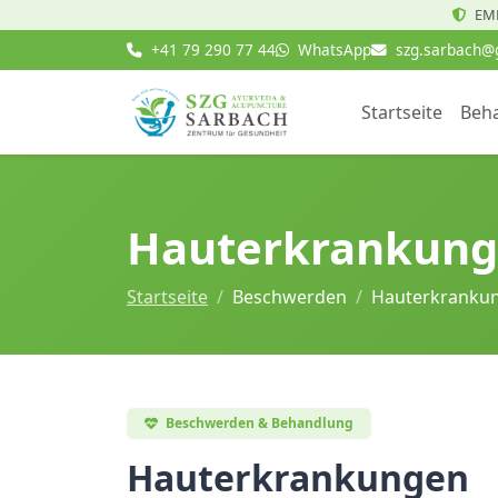
EMR
+41 79 290 77 44
WhatsApp
szg.sarbach@
Startseite
Beh
Hauterkrankun
Startseite
Beschwerden
Hauterkranku
Beschwerden & Behandlung
Hauterkrankungen