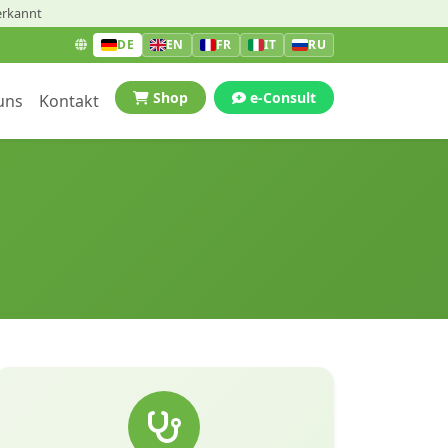
erkannt
DE
EN
FR
IT
RU
Shop
e-Consult
uns
Kontakt