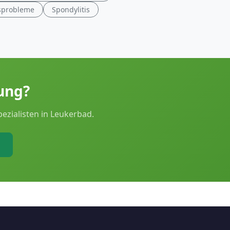
sprobleme
Spondylitis
lung?
ezialisten in Leukerbad.