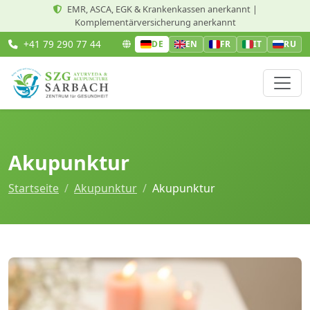
EMR, ASCA, EGK & Krankenkassen anerkannt |
Komplementärversicherung anerkannt
+41 79 290 77 44
DE
EN
FR
IT
RU
Akupunktur
Startseite
Akupunktur
Akupunktur