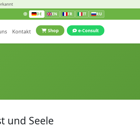
erkannt
DE
EN
FR
IT
RU
Shop
e-Consult
uns
Kontakt
st und Seele