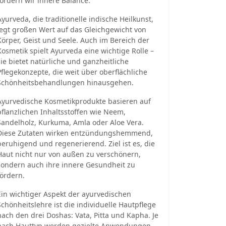
fördern wir innere Balance.
Ayurveda, die traditionelle indische Heilkunst,
legt großen Wert auf das Gleichgewicht von
Körper, Geist und Seele. Auch im Bereich der
Kosmetik spielt Ayurveda eine wichtige Rolle –
sie bietet natürliche und ganzheitliche
Pflegekonzepte, die weit über oberflächliche
Schönheitsbehandlungen hinausgehen.
Ayurvedische Kosmetikprodukte basieren auf
pflanzlichen Inhaltsstoffen wie Neem,
Sandelholz, Kurkuma, Amla oder Aloe Vera.
Diese Zutaten wirken entzündungshemmend,
beruhigend und regenerierend. Ziel ist es, die
Haut nicht nur von außen zu verschönern,
sondern auch ihre innere Gesundheit zu
fördern.
Ein wichtiger Aspekt der ayurvedischen
Schönheitslehre ist die individuelle Hautpflege
nach den drei Doshas: Vata, Pitta und Kapha. Je
nach Hauttyp werden gezielte Anwendungen