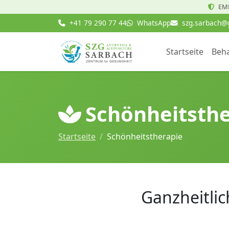
EMR
+41 79 290 77 44
WhatsApp
szg.sarbach@
Startseite
Beh
Schönheitsthe
Startseite
Schönheitstherapie
Ganzheitlic