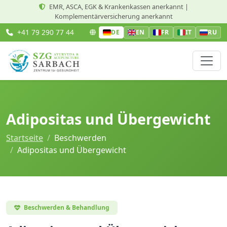
EMR, ASCA, EGK & Krankenkassen anerkannt |
Komplementärversicherung anerkannt
+41 79 290 77 44
DE
EN
FR
IT
RU
Adipositas und Übergewicht
Startseite
Beschwerden
Adipositas und Übergewicht
Beschwerden & Behandlung