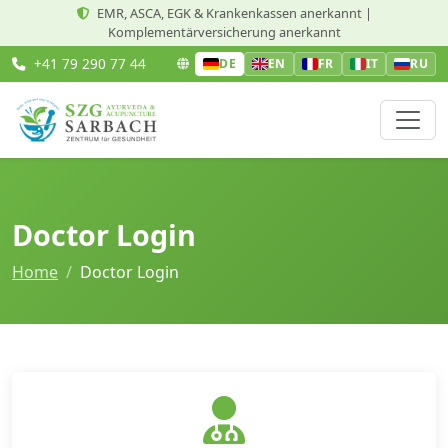
EMR, ASCA, EGK & Krankenkassen anerkannt |
Komplementärversicherung anerkannt
+41 79 290 77 44
DE
EN
FR
IT
RU
Doctor Login
Home
Doctor Login