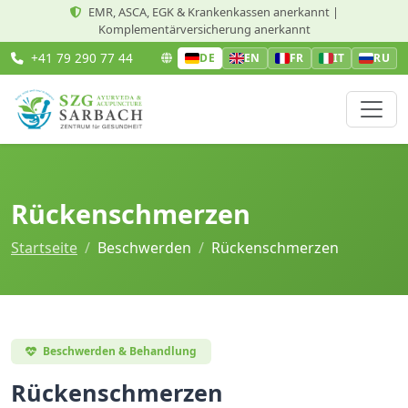
EMR, ASCA, EGK & Krankenkassen anerkannt |
Komplementärversicherung anerkannt
+41 79 290 77 44
DE
EN
FR
IT
RU
Rückenschmerzen
Startseite
Beschwerden
Rückenschmerzen
Beschwerden & Behandlung
Rückenschmerzen