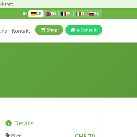
erkannt
DE
EN
FR
IT
RU
Shop
e-Consult
uns
Kontakt
Details
Preis
CHF 70