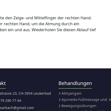
lte den Zeige- und Mittelfinger der rechten Hand.
r rechten Hand, um die Atmung durch ein
ben ein und aus. Wiederholen Sie diesen Ablauf tief
akt
Behandlungen
strasse 23, CH-3954 Leukerbad
Abhyangam
Ayurveda-Fußmassage und -
 79 290 77 44
Bewegungsübungen
.sarbach@gmail.com