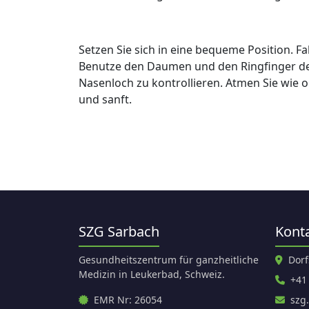
Setzen Sie sich in eine bequeme Position. Fa
Benutze den Daumen und den Ringfinger de
Nasenloch zu kontrollieren. Atmen Sie wie o
und sanft.
SZG Sarbach
Kont
Gesundheitszentrum für ganzheitliche
Dorf
Medizin in Leukerbad, Schweiz.
+41
EMR Nr: 26054
szg